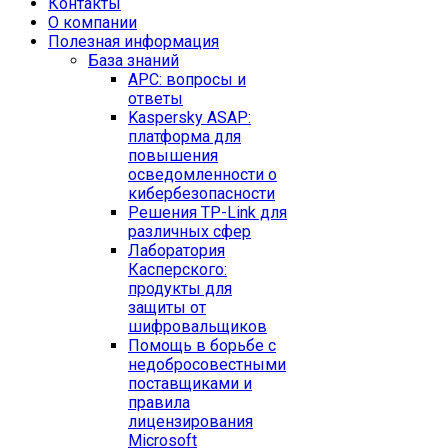
Контакты
O компании
Полезная информация
База знаний
APC: вопросы и
ответы
Kaspersky ASAP:
платформа для
повышения
осведомленности о
кибербезопасности
Решения TP-Link для
различных сфер
Лаборатория
Касперского:
продукты для
защиты от
шифровальщиков
Помощь в борьбе с
недобросовестными
поставщиками и
правила
лицензирования
Microsoft