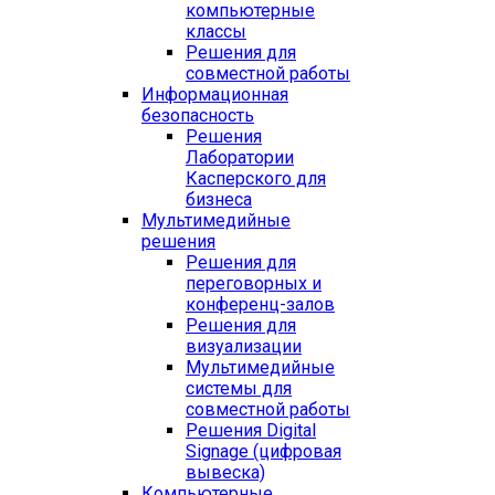
компьютерные
классы
Решения для
совместной работы
Информационная
безопасность
Решения
Лаборатории
Касперского для
бизнеса
Мультимедийные
решения
Решения для
переговорных и
конференц-залов
Решения для
визуализации
Мультимедийные
системы для
совместной работы
Решения Digital
Signage (цифровая
вывеска)
Компьютерные