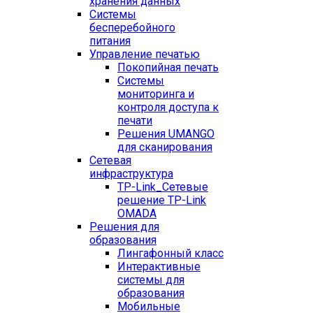
хранения данных
Системы
бесперебойного
питания
Управление печатью
Покопийная печать
Системы
мониторинга и
контроля доступа к
печати
Решения UMANGO
для сканирования
Сетевая
инфраструктура
TP-Link_
Сетевые
решение TP-Link
OMADA
Решения для
образования
Лингафонный класс
Интерактивные
системы для
образования
Мобильные