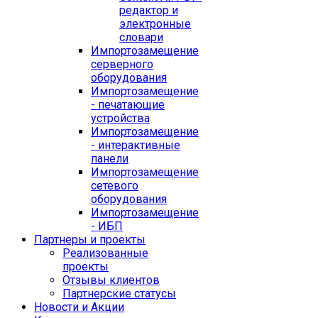
редактор и
электронные
словари
Импортозамещение
серверного
оборудования
Импортозамещение
- печатающие
устройства
Импортозамещение
- интерактивные
панели
Импортозамещение
сетевого
оборудования
Импортозамещение
- ИБП
Партнеры и проекты
Реализованные
проекты
Отзывы клиентов
Партнерские статусы
Новости и Акции