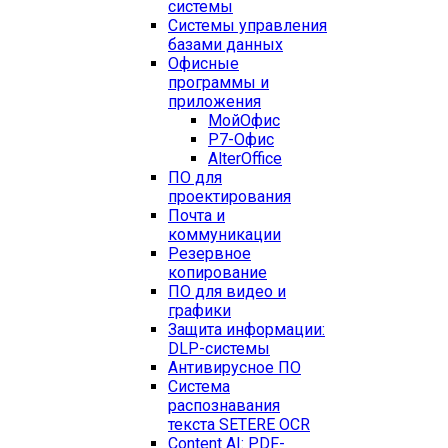
системы
Системы управления
базами данных
Офисные
программы и
приложения
МойОфис
Р7-Офис
AlterOffice
ПО для
проектирования
Почта и
коммуникации
Резервное
копирование
ПО для видео и
графики
Защита информации:
DLP-системы
Антивирусное ПО
Система
распознавания
текста SETERE OCR
Content AI: PDF-