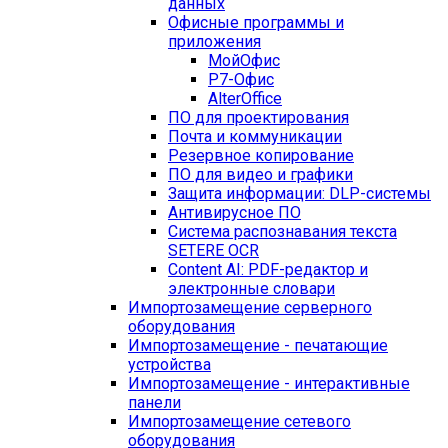
данных
Офисные программы и
приложения
МойОфис
Р7-Офис
AlterOffice
ПО для проектирования
Почта и коммуникации
Резервное копирование
ПО для видео и графики
Защита информации: DLP-системы
Антивирусное ПО
Система распознавания текста
SETERE OCR
Content AI: PDF-редактор и
электронные словари
Импортозамещение серверного
оборудования
Импортозамещение - печатающие
устройства
Импортозамещение - интерактивные
панели
Импортозамещение сетевого
оборудования