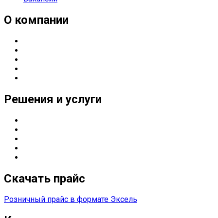
О компании
О компании
Направления деятельности
Партнерские статусы
Контакты
Реквизиты
Решения и услуги
Серверные решения
ИТ
-решения для оснащения предприятий
Управление печатью
Импортозамещение
Сетевые решения
Скачать прайс
Розничный прайс в формате Эксель