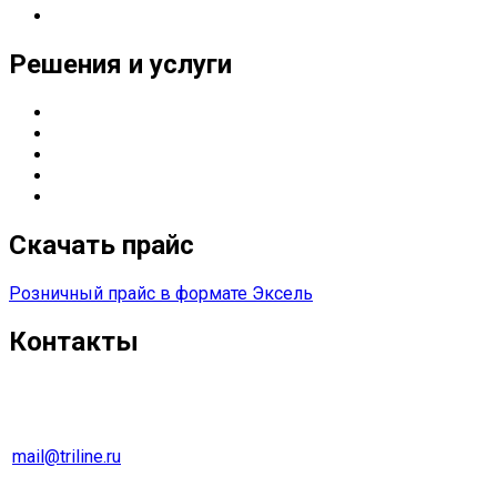
Реквизиты
Решения и услуги
Серверные решения
ИТ
-решения для оснащения предприятий
Управление печатью
Импортозамещение
Сетевые решения
Скачать прайс
Розничный прайс в формате Эксель
Контакты
г. Екатеринбург
Тел. 8 (343) 278-70-45
mail@triline.ru