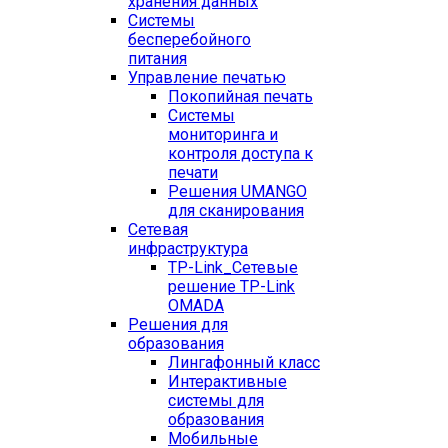
хранения данных
Системы
бесперебойного
питания
Управление печатью
Покопийная печать
Системы
мониторинга и
контроля доступа к
печати
Решения UMANGO
для сканирования
Сетевая
инфраструктура
TP-Link_
Сетевые
решение TP-Link
OMADA
Решения для
образования
Лингафонный класс
Интерактивные
системы для
образования
Мобильные