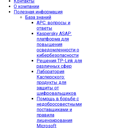
Контакты
O компании
Полезная информация
База знаний
APC: вопросы и
ответы
Kaspersky ASAP:
платформа для
повышения
осведомленности о
кибербезопасности
Решения TP-Link для
различных сфер
Лаборатория
Касперского:
продукты для
защиты от
шифровальщиков
Помощь в борьбе с
недобросовестными
поставщиками и
правила
лицензирования
Microsoft