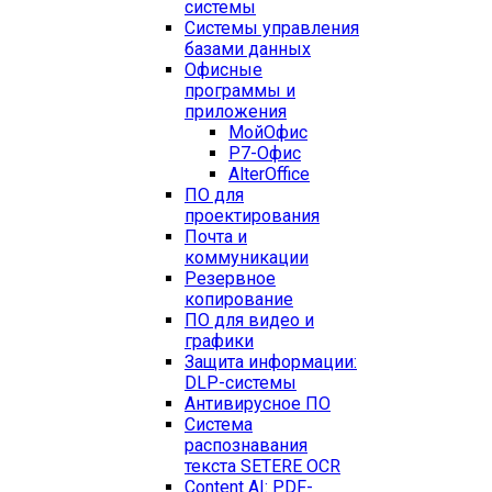
системы
Системы управления
базами данных
Офисные
программы и
приложения
МойОфис
Р7-Офис
AlterOffice
ПО для
проектирования
Почта и
коммуникации
Резервное
копирование
ПО для видео и
графики
Защита информации:
DLP-системы
Антивирусное ПО
Система
распознавания
текста SETERE OCR
Content AI: PDF-