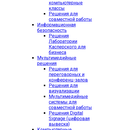
компьютерные
классы
Решения для
совместной работы
Информационная
безопасность
Решения
Лаборатории
Касперского для
бизнеса
Мультимедийные
решения
Решения для
переговорных и
конференц-залов
Решения для
визуализации
Мультимедийные
системы для
совместной работы
Решения Digital
Signage (цифровая
вывеска)
Компьютерные