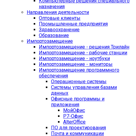
Компьютерные решения специального
назначения
Направления деятельности
Оптовые клиенты
Промышленные предприятия
Здравоохранение
Образование
Импортозамещение
Импортозамещение - решения Трилайн
Импортозамещение - рабочие станции
Импортозамещение - ноутбуки
Импортозамещение - мониторы
Импортозамещение программного
обеспечения
Операционные системы
Системы управления базами
данных
Офисные программы и
приложения
МойОфис
Р7-Офис
AlterOffice
ПО для проектирования
Почта и коммуникации