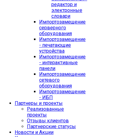
редактор и
электронные
словари
Импортозамещение
серверного
оборудования
Импортозамещение
- печатающие
устройства
Импортозамещение
- интерактивные
панели
Импортозамещение
сетевого
оборудования
Импортозамещение
- ИБП
Партнеры и проекты
Реализованные
проекты
Отзывы клиентов
Партнерские статусы
Новости и Акции