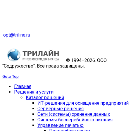
Оптовый отдел
Тел. 8 (343) 229-31-31
opt@triline.ru
© 1994–2026. ООО
"Содружество". Все права защищены.
Goto Top
Главная
Решения и услуги
Каталог решений
ИТ-решения для оснащения предприятий
Серверные решения
Сети (системы) хранения данных
Системы бесперебойного питания
Управление печатью
Покопийная печать