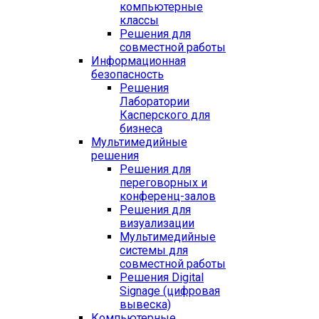
компьютерные
классы
Решения для
совместной работы
Информационная
безопасность
Решения
Лаборатории
Касперского для
бизнеса
Мультимедийные
решения
Решения для
переговорных и
конференц-залов
Решения для
визуализации
Мультимедийные
системы для
совместной работы
Решения Digital
Signage (цифровая
вывеска)
Компьютерные