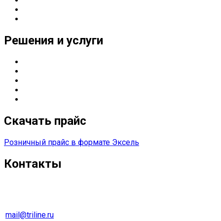
Партнерские статусы
Контакты
Реквизиты
Решения и услуги
Серверные решения
ИТ
-решения для оснащения предприятий
Управление печатью
Импортозамещение
Сетевые решения
Скачать прайс
Розничный прайс в формате Эксель
Контакты
г. Екатеринбург
Тел. 8 (343) 278-70-45
mail@triline.ru