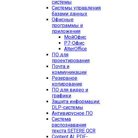
системы
Системы управления
базами данных
Офисные
программы и
приложения
МойОфис
Р7-Офис
AlterOffice
ПО для
проектирования
Почта и
коммуникации
Резервное
копирование
ПО для видео и
графики
Защита информации:
DLP-системы
Антивирусное ПО
Система
распознавания
текста SETERE OCR
Content AI: PDF-