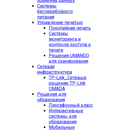
хранения данных
Системы
бесперебойного
питания
Управление печатью
Покопийная печать
Системы
мониторинга и
контроля доступа к
печати
Решения UMANGO
для сканирования
Сетевая
инфраструктура
TP-Link_
Сетевые
решение TP-Link
OMADA
Решения для
образования
Лингафонный класс
Интерактивные
системы для
образования
Мобильные