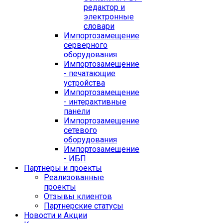
редактор и
электронные
словари
Импортозамещение
серверного
оборудования
Импортозамещение
- печатающие
устройства
Импортозамещение
- интерактивные
панели
Импортозамещение
сетевого
оборудования
Импортозамещение
- ИБП
Партнеры и проекты
Реализованные
проекты
Отзывы клиентов
Партнерские статусы
Новости и Акции