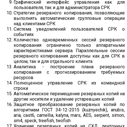
Графический интерфейс управления как для
пользователя, так и для администратора СРК
Стратегии резервного копирования, позволяющие
выполнять автоматические групповые операции
над клиентами СРК
Система уведомлений пользователей СРК о
событиях
Количество одновременных сессий резервного
копирования ограничено только аппаратными
характеристиками сервера. Параллельные сессии
резервного копирования доступны как для СРК в
целом, так и для отдельного клиента
Аналитика - построение плана резервного
копирования с прогнозированием требуемых
ресурсов
Полноценное управление СРК из командной
строки
Автоматическое перемещение резервных копий на
другие носители и удаление устаревших копий
Защитное преобразование резервных копий по
алгоритмам ГОСТ 34-12-2015 (kuznyechik), anubis,
aria, cast6, camellia, kalyna, mars, AES, serpent, simon,
sm4, speck, treefish, twofish
Хранение резервных копий на СХД, ленточных