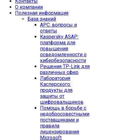
Контакты
O компании
Полезная информация
База знаний
APC: вопросы и
ответы
Kaspersky ASAP:
платформа для
повышения
осведомленности о
кибербезопасности
Решения TP-Link для
различных сфер
Лаборатория
Касперского:
продукты для
защиты от
шифровальщиков
Помощь в борьбе с
недобросовестными
поставщиками и
правила
лицензирования
Microsoft