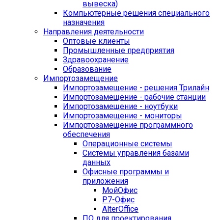
вывеска)
Компьютерные решения специального
назначения
Направления деятельности
Оптовые клиенты
Промышленные предприятия
Здравоохранение
Образование
Импортозамещение
Импортозамещение - решения Трилайн
Импортозамещение - рабочие станции
Импортозамещение - ноутбуки
Импортозамещение - мониторы
Импортозамещение программного
обеспечения
Операционные системы
Системы управления базами
данных
Офисные программы и
приложения
МойОфис
Р7-Офис
AlterOffice
ПО для проектирования