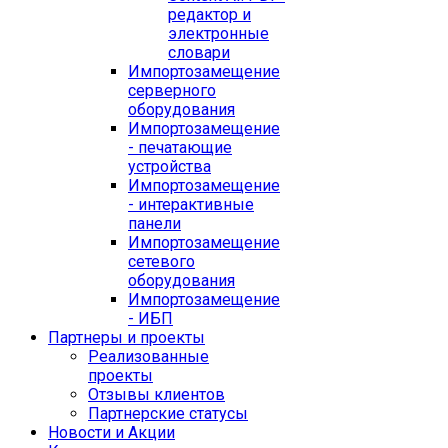
редактор и
электронные
словари
Импортозамещение
серверного
оборудования
Импортозамещение
- печатающие
устройства
Импортозамещение
- интерактивные
панели
Импортозамещение
сетевого
оборудования
Импортозамещение
- ИБП
Партнеры и проекты
Реализованные
проекты
Отзывы клиентов
Партнерские статусы
Новости и Акции