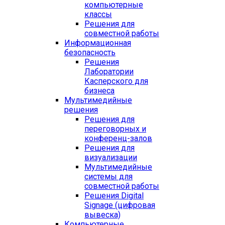
компьютерные
классы
Решения для
совместной работы
Информационная
безопасность
Решения
Лаборатории
Касперского для
бизнеса
Мультимедийные
решения
Решения для
переговорных и
конференц-залов
Решения для
визуализации
Мультимедийные
системы для
совместной работы
Решения Digital
Signage (цифровая
вывеска)
Компьютерные