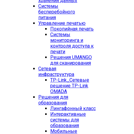
хранения данных
Системы
бесперебойного
питания
Управление печатью
Покопийная печать
Системы
мониторинга и
контроля доступа к
печати
Решения UMANGO
для сканирования
Сетевая
инфраструктура
TP-Link_
Сетевые
решение TP-Link
OMADA
Решения для
образования
Лингафонный класс
Интерактивные
системы для
образования
Мобильные