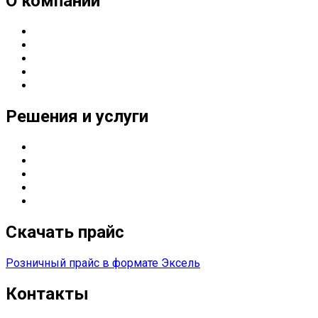
О компании
О компании
Направления деятельности
Партнерские статусы
Контакты
Реквизиты
Решения и услуги
Серверные решения
ИТ
-решения для оснащения предприятий
Управление печатью
Импортозамещение
Сетевые решения
Скачать прайс
Розничный прайс в формате Эксель
Контакты