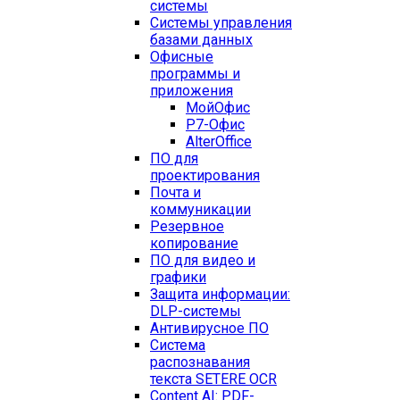
системы
Системы управления
базами данных
Офисные
программы и
приложения
МойОфис
Р7-Офис
AlterOffice
ПО для
проектирования
Почта и
коммуникации
Резервное
копирование
ПО для видео и
графики
Защита информации:
DLP-системы
Антивирусное ПО
Система
распознавания
текста SETERE OCR
Content AI: PDF-