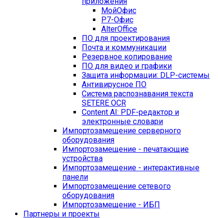
приложения
МойОфис
Р7-Офис
AlterOffice
ПО для проектирования
Почта и коммуникации
Резервное копирование
ПО для видео и графики
Защита информации: DLP-системы
Антивирусное ПО
Система распознавания текста
SETERE OCR
Content AI: PDF-редактор и
электронные словари
Импортозамещение серверного
оборудования
Импортозамещение - печатающие
устройства
Импортозамещение - интерактивные
панели
Импортозамещение сетевого
оборудования
Импортозамещение - ИБП
Партнеры и проекты