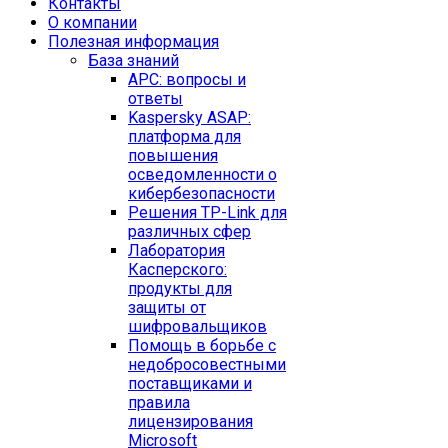
Контакты
O компании
Полезная информация
База знаний
APC: вопросы и
ответы
Kaspersky ASAP:
платформа для
повышения
осведомленности о
кибербезопасности
Решения TP-Link для
различных сфер
Лаборатория
Касперского:
продукты для
защиты от
шифровальщиков
Помощь в борьбе с
недобросовестными
поставщиками и
правила
лицензирования
Microsoft