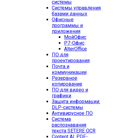
системы
Системы управления
базами данных
Офисные
программы и
приложения
МойОфис
Р7-Офис
AlterOffice
ПО для
проектирования
Почта и
коммуникации
Резервное
копирование
ПО для видео и
графики
Защита информации:
DLP-системы
Антивирусное ПО
Система
распознавания
текста SETERE OCR
Content AI: PDF-