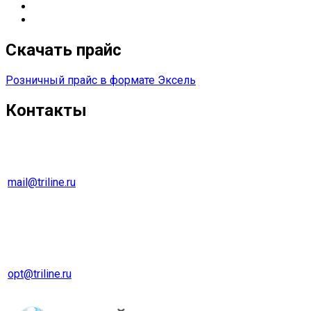
Импортозамещение
Сетевые решения
Скачать прайс
Розничный прайс в формате Эксель
Контакты
г. Екатеринбург
Тел. 8 (343) 278-70-45
mail@triline.ru
Оптовый отдел
Тел. 8 (343) 229-31-31
opt@triline.ru