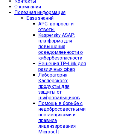
Контакты
O компании
Полезная информация
База знаний
APC: вопросы и
ответы
Kaspersky ASAP:
платформа для
повышения
осведомленности о
кибербезопасности
Решения TP-Link для
различных сфер
Лаборатория
Касперского:
продукты для
защиты от
шифровальщиков
Помощь в борьбе с
недобросовестными
поставщиками и
правила
лицензирования
Microsoft