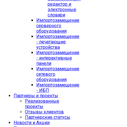
редактор и
электронные
словари
Импортозамещение
серверного
оборудования
Импортозамещение
- печатающие
устройства
Импортозамещение
- интерактивные
панели
Импортозамещение
сетевого
оборудования
Импортозамещение
- ИБП
Партнеры и проекты
Реализованные
проекты
Отзывы клиентов
Партнерские статусы
Новости и Акции