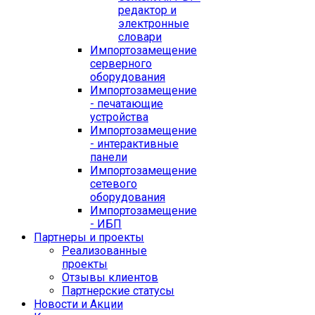
редактор и
электронные
словари
Импортозамещение
серверного
оборудования
Импортозамещение
- печатающие
устройства
Импортозамещение
- интерактивные
панели
Импортозамещение
сетевого
оборудования
Импортозамещение
- ИБП
Партнеры и проекты
Реализованные
проекты
Отзывы клиентов
Партнерские статусы
Новости и Акции