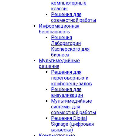
компьютерные
классы
Решения для
совместной работы
Информационная
безопасность
Решения
Лаборатории
Касперского для
бизнеса
Мультимедийные
решения
Решения для
переговорных и
конференц-залов
Решения для
визуализации
Мультимедийные
системы для
совместной работы
Решения Digital
Signage (цифровая
вывеска)
Компьютерные