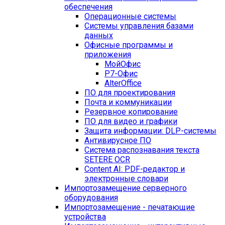
обеспечения
Операционные системы
Системы управления базами
данных
Офисные программы и
приложения
МойОфис
Р7-Офис
AlterOffice
ПО для проектирования
Почта и коммуникации
Резервное копирование
ПО для видео и графики
Защита информации: DLP-системы
Антивирусное ПО
Система распознавания текста
SETERE OCR
Content AI: PDF-редактор и
электронные словари
Импортозамещение серверного
оборудования
Импортозамещение - печатающие
устройства