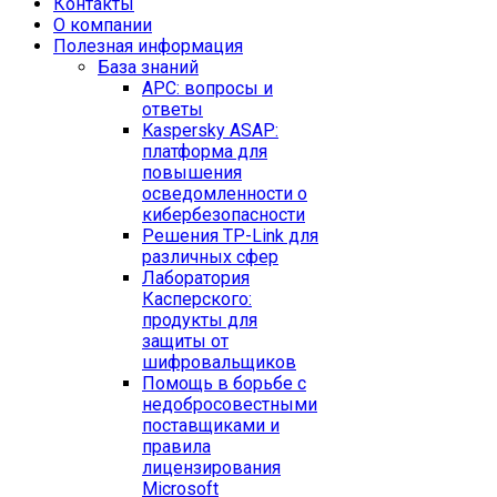
Контакты
O компании
Полезная информация
База знаний
APC: вопросы и
ответы
Kaspersky ASAP:
платформа для
повышения
осведомленности о
кибербезопасности
Решения TP-Link для
различных сфер
Лаборатория
Касперского:
продукты для
защиты от
шифровальщиков
Помощь в борьбе с
недобросовестными
поставщиками и
правила
лицензирования
Microsoft