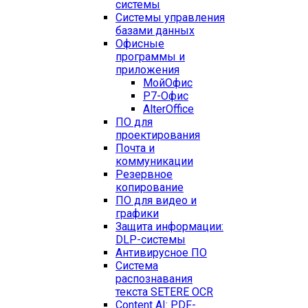
системы
Системы управления
базами данных
Офисные
программы и
приложения
МойОфис
Р7-Офис
AlterOffice
ПО для
проектирования
Почта и
коммуникации
Резервное
копирование
ПО для видео и
графики
Защита информации:
DLP-системы
Антивирусное ПО
Система
распознавания
текста SETERE OCR
Content AI: PDF-