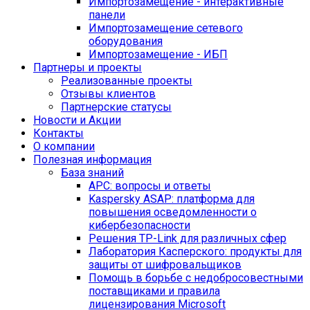
Импортозамещение - интерактивные
панели
Импортозамещение сетевого
оборудования
Импортозамещение - ИБП
Партнеры и проекты
Реализованные проекты
Отзывы клиентов
Партнерские статусы
Новости и Акции
Контакты
O компании
Полезная информация
База знаний
APC: вопросы и ответы
Kaspersky ASAP: платформа для
повышения осведомленности о
кибербезопасности
Решения TP-Link для различных сфер
Лаборатория Касперского: продукты для
защиты от шифровальщиков
Помощь в борьбе с недобросовестными
поставщиками и правила
лицензирования Microsoft