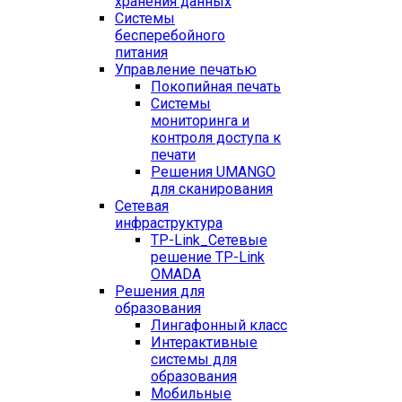
хранения данных
Системы
бесперебойного
питания
Управление печатью
Покопийная печать
Системы
мониторинга и
контроля доступа к
печати
Решения UMANGO
для сканирования
Сетевая
инфраструктура
TP-Link_
Сетевые
решение TP-Link
OMADA
Решения для
образования
Лингафонный класс
Интерактивные
системы для
образования
Мобильные