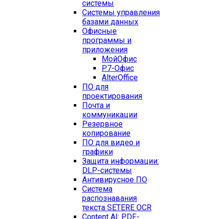
системы
Системы управления
базами данных
Офисные
программы и
приложения
МойОфис
Р7-Офис
AlterOffice
ПО для
проектирования
Почта и
коммуникации
Резервное
копирование
ПО для видео и
графики
Защита информации:
DLP-системы
Антивирусное ПО
Система
распознавания
текста SETERE OCR
Content AI: PDF-