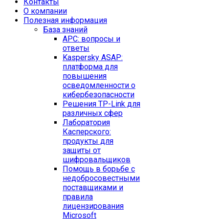
Контакты
O компании
Полезная информация
База знаний
APC: вопросы и
ответы
Kaspersky ASAP:
платформа для
повышения
осведомленности о
кибербезопасности
Решения TP-Link для
различных сфер
Лаборатория
Касперского:
продукты для
защиты от
шифровальщиков
Помощь в борьбе с
недобросовестными
поставщиками и
правила
лицензирования
Microsoft