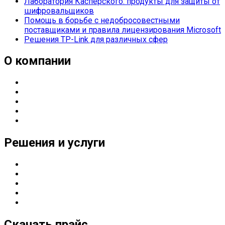
Лаборатория Касперского: продукты для защиты от
шифровальщиков
Помощь в борьбе с недобросовестными
поставщиками и правила лицензирования Microsoft
Решения TP-Link для различных сфер
О компании
О компании
Направления деятельности
Партнерские статусы
Контакты
Реквизиты
Решения и услуги
Серверные решения
ИТ
-решения для оснащения предприятий
Управление печатью
Импортозамещение
Сетевые решения
Скачать прайс