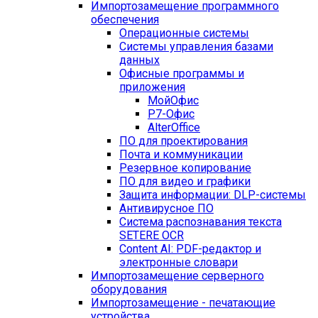
Импортозамещение программного
обеспечения
Операционные системы
Системы управления базами
данных
Офисные программы и
приложения
МойОфис
Р7-Офис
AlterOffice
ПО для проектирования
Почта и коммуникации
Резервное копирование
ПО для видео и графики
Защита информации: DLP-системы
Антивирусное ПО
Система распознавания текста
SETERE OCR
Content AI: PDF-редактор и
электронные словари
Импортозамещение серверного
оборудования
Импортозамещение - печатающие
устройства