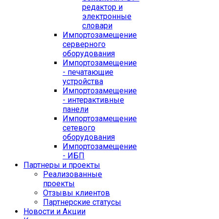
редактор и
электронные
словари
Импортозамещение
серверного
оборудования
Импортозамещение
- печатающие
устройства
Импортозамещение
- интерактивные
панели
Импортозамещение
сетевого
оборудования
Импортозамещение
- ИБП
Партнеры и проекты
Реализованные
проекты
Отзывы клиентов
Партнерские статусы
Новости и Акции