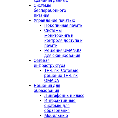
хранения данных
Системы
бесперебойного
питания
Управление печатью
Покопийная печать
Системы
мониторинга и
контроля доступа к
печати
Решения UMANGO
для сканирования
Сетевая
инфраструктура
TP-Link_
Сетевые
решение TP-Link
OMADA
Решения для
образования
Лингафонный класс
Интерактивные
системы для
образования
Мобильные