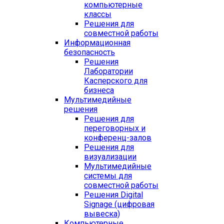
компьютерные
классы
Решения для
совместной работы
Информационная
безопасность
Решения
Лаборатории
Касперского для
бизнеса
Мультимедийные
решения
Решения для
переговорных и
конференц-залов
Решения для
визуализации
Мультимедийные
системы для
совместной работы
Решения Digital
Signage (цифровая
вывеска)
Компьютерные