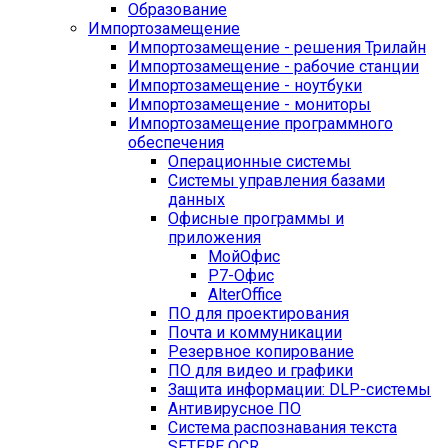
Образование
Импортозамещение
Импортозамещение - решения Трилайн
Импортозамещение - рабочие станции
Импортозамещение - ноутбуки
Импортозамещение - мониторы
Импортозамещение программного
обеспечения
Операционные системы
Системы управления базами
данных
Офисные программы и
приложения
МойОфис
Р7-Офис
AlterOffice
ПО для проектирования
Почта и коммуникации
Резервное копирование
ПО для видео и графики
Защита информации: DLP-системы
Антивирусное ПО
Система распознавания текста
SETERE OCR