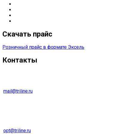
ИТ
-решения для оснащения предприятий
Управление печатью
Импортозамещение
Сетевые решения
Скачать прайс
Розничный прайс в формате Эксель
Контакты
г. Екатеринбург
Тел. 8 (343) 278-70-45
mail@triline.ru
Оптовый отдел
Тел. 8 (343) 229-31-31
opt@triline.ru