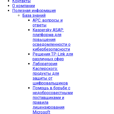
Контакты
O компании
Полезная информация
База знаний
APC: вопросы и
ответы
Kaspersky ASAP:
платформа для
повышения
осведомленности о
кибербезопасности
Решения TP-Link для
различных сфер
Лаборатория
Касперского:
продукты для
защиты от
шифровальщиков
Помощь в борьбе с
недобросовестными
поставщиками и
правила
лицензирования
Microsoft