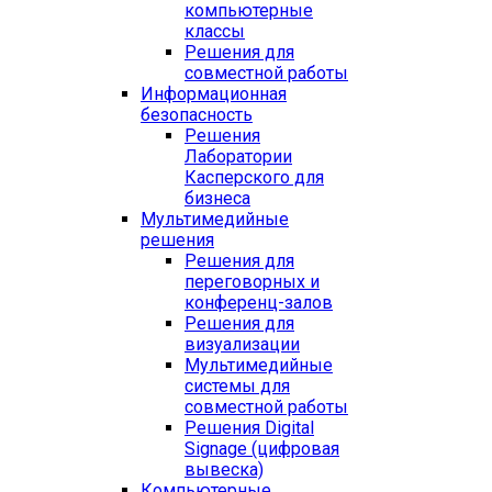
компьютерные
классы
Решения для
совместной работы
Информационная
безопасность
Решения
Лаборатории
Касперского для
бизнеса
Мультимедийные
решения
Решения для
переговорных и
конференц-залов
Решения для
визуализации
Мультимедийные
системы для
совместной работы
Решения Digital
Signage (цифровая
вывеска)
Компьютерные