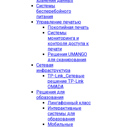
хранения данных
Системы
бесперебойного
питания
Управление печатью
Покопийная печать
Системы
мониторинга и
контроля доступа к
печати
Решения UMANGO
для сканирования
Сетевая
инфраструктура
TP-Link_
Сетевые
решение TP-Link
OMADA
Решения для
образования
Лингафонный класс
Интерактивные
системы для
образования
Мобильные