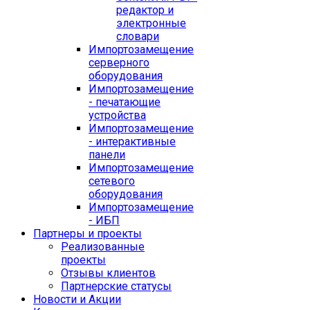
редактор и
электронные
словари
Импортозамещение
серверного
оборудования
Импортозамещение
- печатающие
устройства
Импортозамещение
- интерактивные
панели
Импортозамещение
сетевого
оборудования
Импортозамещение
- ИБП
Партнеры и проекты
Реализованные
проекты
Отзывы клиентов
Партнерские статусы
Новости и Акции