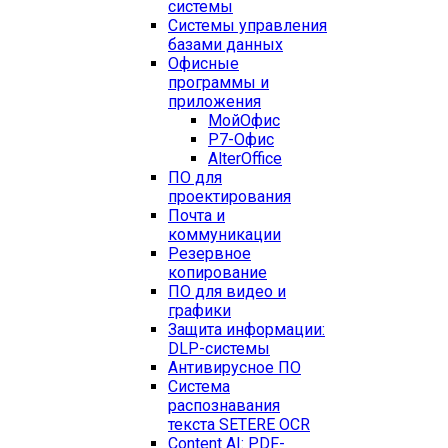
системы
Системы управления
базами данных
Офисные
программы и
приложения
МойОфис
Р7-Офис
AlterOffice
ПО для
проектирования
Почта и
коммуникации
Резервное
копирование
ПО для видео и
графики
Защита информации:
DLP-системы
Антивирусное ПО
Система
распознавания
текста SETERE OCR
Content AI: PDF-