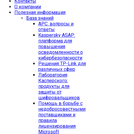
Контакты
O компании
Полезная информация
База знаний
APC: вопросы и
ответы
Kaspersky ASAP:
платформа для
повышения
осведомленности о
кибербезопасности
Решения TP-Link для
различных сфер
Лаборатория
Касперского:
продукты для
защиты от
шифровальщиков
Помощь в борьбе с
недобросовестными
поставщиками и
правила
лицензирования
Microsoft