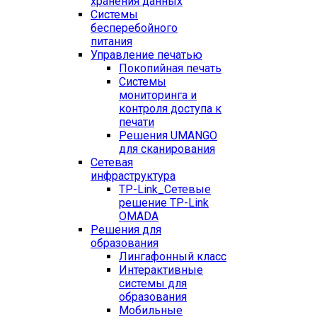
хранения данных
Системы
бесперебойного
питания
Управление печатью
Покопийная печать
Системы
мониторинга и
контроля доступа к
печати
Решения UMANGO
для сканирования
Сетевая
инфраструктура
TP-Link_
Сетевые
решение TP-Link
OMADA
Решения для
образования
Лингафонный класс
Интерактивные
системы для
образования
Мобильные