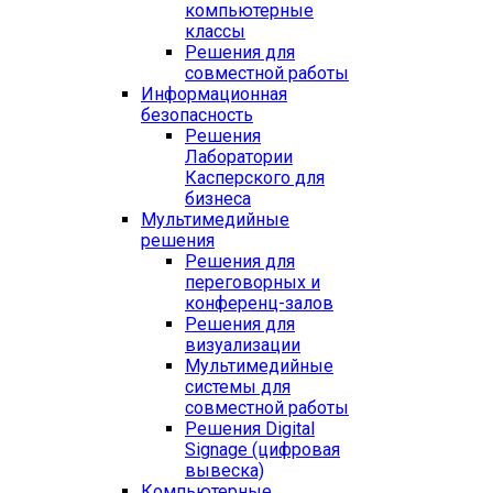
компьютерные
классы
Решения для
совместной работы
Информационная
безопасность
Решения
Лаборатории
Касперского для
бизнеса
Мультимедийные
решения
Решения для
переговорных и
конференц-залов
Решения для
визуализации
Мультимедийные
системы для
совместной работы
Решения Digital
Signage (цифровая
вывеска)
Компьютерные