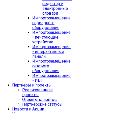
редактор и
электронные
словари
Импортозамещение
серверного
оборудования
Импортозамещение
- печатающие
устройства
Импортозамещение
- интерактивные
панели
Импортозамещение
сетевого
оборудования
Импортозамещение
- ИБП
Партнеры и проекты
Реализованные
проекты
Отзывы клиентов
Партнерские статусы
Новости и Акции