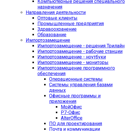
Компьютерные решения специального
назначения
Направления деятельности
Оптовые клиенты
Промышленные предприятия
Здравоохранение
Образование
Импортозамещение
Импортозамещение - решения Трилайн
Импортозамещение - рабочие станции
Импортозамещение - ноутбуки
Импортозамещение - мониторы
Импортозамещение программного
обеспечения
Операционные системы
Системы управления базами
данных
Офисные программы и
приложения
МойОфис
Р7-Офис
AlterOffice
ПО для проектирования
Почта и коммуникации