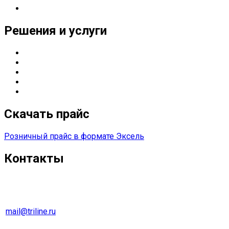
Реквизиты
Решения и услуги
Серверные решения
ИТ
-решения для оснащения предприятий
Управление печатью
Импортозамещение
Сетевые решения
Скачать прайс
Розничный прайс в формате Эксель
Контакты
г. Екатеринбург
Тел. 8 (343) 278-70-45
mail@triline.ru