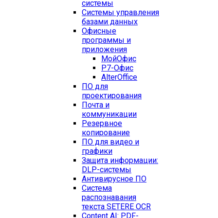
системы
Системы управления
базами данных
Офисные
программы и
приложения
МойОфис
Р7-Офис
AlterOffice
ПО для
проектирования
Почта и
коммуникации
Резервное
копирование
ПО для видео и
графики
Защита информации:
DLP-системы
Антивирусное ПО
Система
распознавания
текста SETERE OCR
Content AI: PDF-