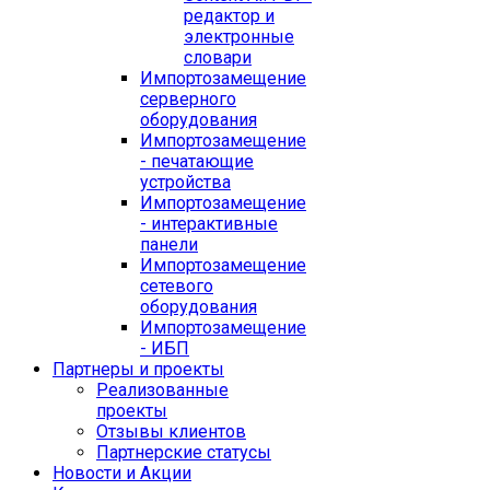
редактор и
электронные
словари
Импортозамещение
серверного
оборудования
Импортозамещение
- печатающие
устройства
Импортозамещение
- интерактивные
панели
Импортозамещение
сетевого
оборудования
Импортозамещение
- ИБП
Партнеры и проекты
Реализованные
проекты
Отзывы клиентов
Партнерские статусы
Новости и Акции