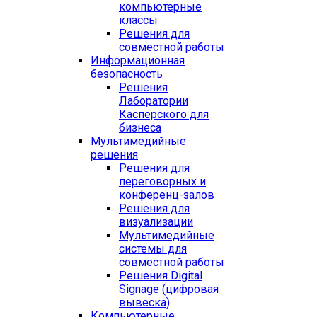
компьютерные
классы
Решения для
совместной работы
Информационная
безопасность
Решения
Лаборатории
Касперского для
бизнеса
Мультимедийные
решения
Решения для
переговорных и
конференц-залов
Решения для
визуализации
Мультимедийные
системы для
совместной работы
Решения Digital
Signage (цифровая
вывеска)
Компьютерные