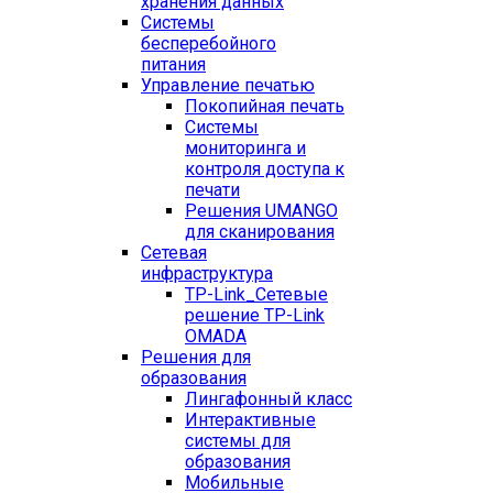
хранения данных
Системы
бесперебойного
питания
Управление печатью
Покопийная печать
Системы
мониторинга и
контроля доступа к
печати
Решения UMANGO
для сканирования
Сетевая
инфраструктура
TP-Link_
Сетевые
решение TP-Link
OMADA
Решения для
образования
Лингафонный класс
Интерактивные
системы для
образования
Мобильные