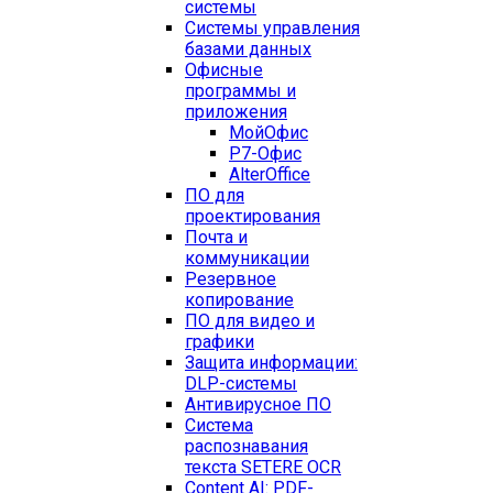
системы
Системы управления
базами данных
Офисные
программы и
приложения
МойОфис
Р7-Офис
AlterOffice
ПО для
проектирования
Почта и
коммуникации
Резервное
копирование
ПО для видео и
графики
Защита информации:
DLP-системы
Антивирусное ПО
Система
распознавания
текста SETERE OCR
Content AI: PDF-