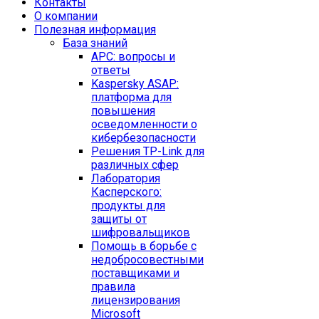
Контакты
O компании
Полезная информация
База знаний
APC: вопросы и
ответы
Kaspersky ASAP:
платформа для
повышения
осведомленности о
кибербезопасности
Решения TP-Link для
различных сфер
Лаборатория
Касперского:
продукты для
защиты от
шифровальщиков
Помощь в борьбе с
недобросовестными
поставщиками и
правила
лицензирования
Microsoft