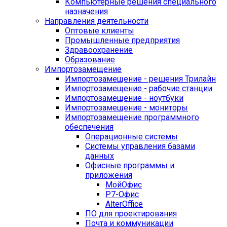
Компьютерные решения специального
назначения
Направления деятельности
Оптовые клиенты
Промышленные предприятия
Здравоохранение
Образование
Импортозамещение
Импортозамещение - решения Трилайн
Импортозамещение - рабочие станции
Импортозамещение - ноутбуки
Импортозамещение - мониторы
Импортозамещение программного
обеспечения
Операционные системы
Системы управления базами
данных
Офисные программы и
приложения
МойОфис
Р7-Офис
AlterOffice
ПО для проектирования
Почта и коммуникации