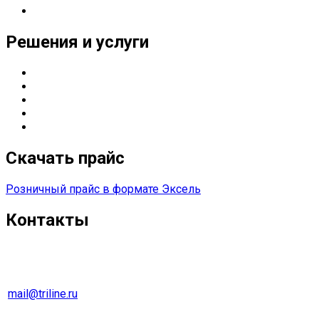
Реквизиты
Решения и услуги
Серверные решения
ИТ
-решения для оснащения предприятий
Управление печатью
Импортозамещение
Сетевые решения
Скачать прайс
Розничный прайс в формате Эксель
Контакты
г. Екатеринбург
Тел. 8 (343) 278-70-45
mail@triline.ru