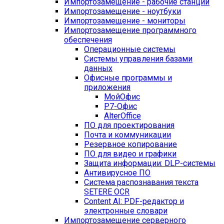
Импортозамещение - рабочие станции
Импортозамещение - ноутбуки
Импортозамещение - мониторы
Импортозамещение программного
обеспечения
Операционные системы
Системы управления базами
данных
Офисные программы и
приложения
МойОфис
Р7-Офис
AlterOffice
ПО для проектирования
Почта и коммуникации
Резервное копирование
ПО для видео и графики
Защита информации: DLP-системы
Антивирусное ПО
Система распознавания текста
SETERE OCR
Content AI: PDF-редактор и
электронные словари
Импортозамещение серверного