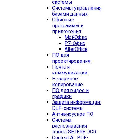
системы
Системы управления
базами данных
Офисные
программы и
приложения
МойОфис
Р7-Офис
AlterOffice
ПО для
проектирования
Почта и
коммуникации
Резервное
копирование
ПО для видео и
графики
Защита информации:
DLP-системы
Антивирусное ПО
Система
распознавания
текста SETERE OCR
Content AI: PDF-