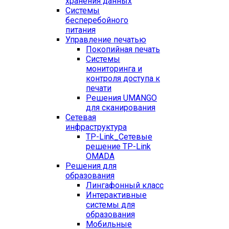
хранения данных
Системы
бесперебойного
питания
Управление печатью
Покопийная печать
Системы
мониторинга и
контроля доступа к
печати
Решения UMANGO
для сканирования
Сетевая
инфраструктура
TP-Link_
Сетевые
решение TP-Link
OMADA
Решения для
образования
Лингафонный класс
Интерактивные
системы для
образования
Мобильные