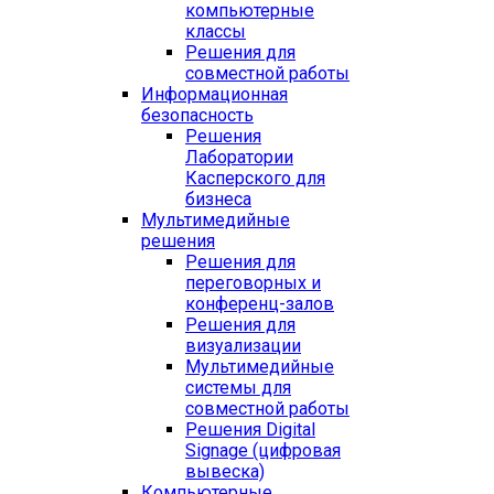
компьютерные
классы
Решения для
совместной работы
Информационная
безопасность
Решения
Лаборатории
Касперского для
бизнеса
Мультимедийные
решения
Решения для
переговорных и
конференц-залов
Решения для
визуализации
Мультимедийные
системы для
совместной работы
Решения Digital
Signage (цифровая
вывеска)
Компьютерные