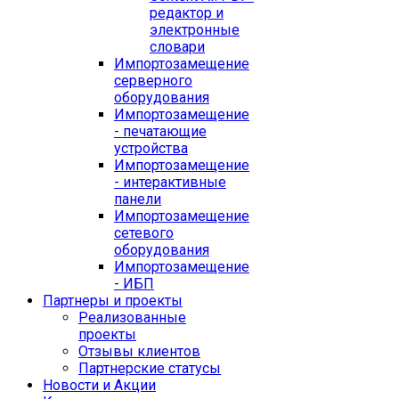
редактор и
электронные
словари
Импортозамещение
серверного
оборудования
Импортозамещение
- печатающие
устройства
Импортозамещение
- интерактивные
панели
Импортозамещение
сетевого
оборудования
Импортозамещение
- ИБП
Партнеры и проекты
Реализованные
проекты
Отзывы клиентов
Партнерские статусы
Новости и Акции