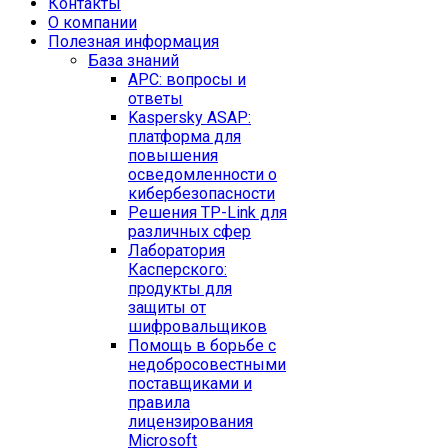
Контакты
O компании
Полезная информация
База знаний
APC: вопросы и
ответы
Kaspersky ASAP:
платформа для
повышения
осведомленности о
кибербезопасности
Решения TP-Link для
различных сфер
Лаборатория
Касперского:
продукты для
защиты от
шифровальщиков
Помощь в борьбе с
недобросовестными
поставщиками и
правила
лицензирования
Microsoft