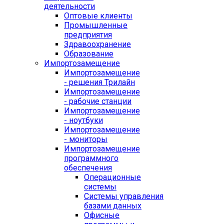
деятельности
Оптовые клиенты
Промышленные
предприятия
Здравоохранение
Образование
Импортозамещение
Импортозамещение
- решения Трилайн
Импортозамещение
- рабочие станции
Импортозамещение
- ноутбуки
Импортозамещение
- мониторы
Импортозамещение
программного
обеспечения
Операционные
системы
Системы управления
базами данных
Офисные