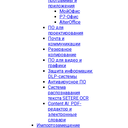
программы и
приложения
МойОфис
Р7-Офис
AlterOffice
ПО для
проектирования
Почта и
коммуникации
Резервное
копирование
ПО для видео и
графики
Защита информации:
DLP-системы
Антивирусное ПО
Система
распознавания
текста SETERE OCR
Content AI: PDF-
редактор и
электронные
словари
Импортозамещение