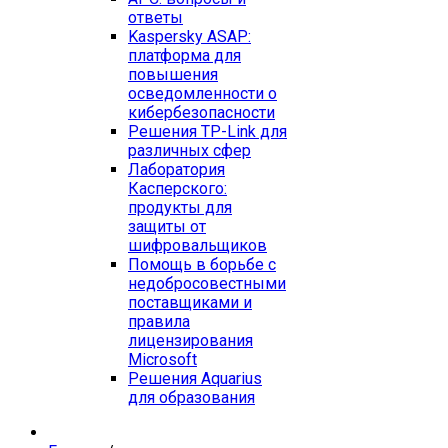
ответы
Kaspersky ASAP:
платформа для
повышения
осведомленности о
кибербезопасности
Решения TP-Link для
различных сфер
Лаборатория
Касперского:
продукты для
защиты от
шифровальщиков
Помощь в борьбе с
недобросовестными
поставщиками и
правила
лицензирования
Microsoft
Решения Aquarius
для образования