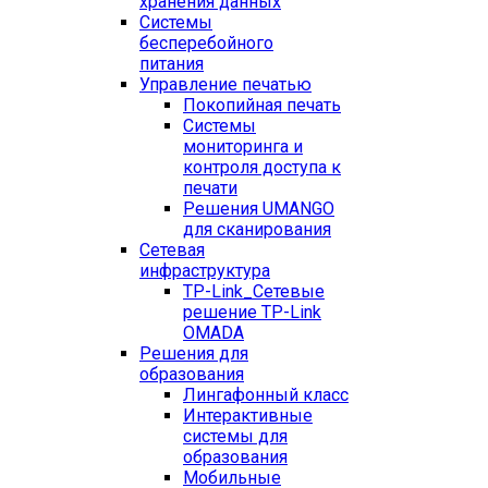
хранения данных
Системы
бесперебойного
питания
Управление печатью
Покопийная печать
Системы
мониторинга и
контроля доступа к
печати
Решения UMANGO
для сканирования
Сетевая
инфраструктура
TP-Link_
Сетевые
решение TP-Link
OMADA
Решения для
образования
Лингафонный класс
Интерактивные
системы для
образования
Мобильные