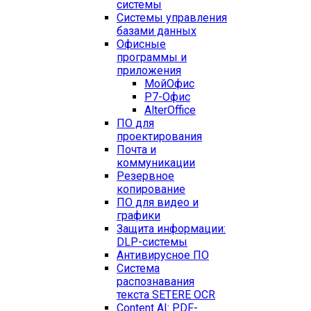
системы
Системы управления
базами данных
Офисные
программы и
приложения
МойОфис
Р7-Офис
AlterOffice
ПО для
проектирования
Почта и
коммуникации
Резервное
копирование
ПО для видео и
графики
Защита информации:
DLP-системы
Антивирусное ПО
Система
распознавания
текста SETERE OCR
Content AI: PDF-