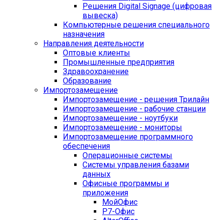
Решения Digital Signage (цифровая
вывеска)
Компьютерные решения специального
назначения
Направления деятельности
Оптовые клиенты
Промышленные предприятия
Здравоохранение
Образование
Импортозамещение
Импортозамещение - решения Трилайн
Импортозамещение - рабочие станции
Импортозамещение - ноутбуки
Импортозамещение - мониторы
Импортозамещение программного
обеспечения
Операционные системы
Системы управления базами
данных
Офисные программы и
приложения
МойОфис
Р7-Офис