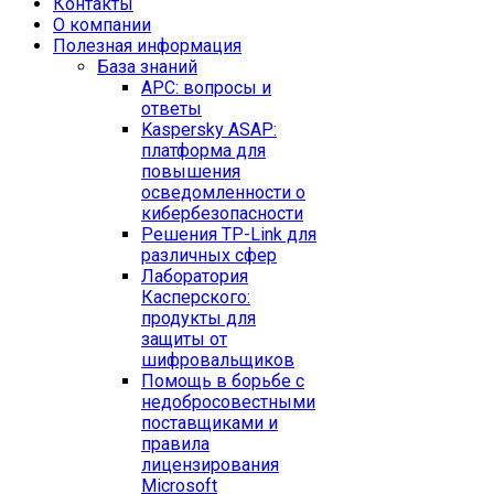
Контакты
O компании
Полезная информация
База знаний
APC: вопросы и
ответы
Kaspersky ASAP:
платформа для
повышения
осведомленности о
кибербезопасности
Решения TP-Link для
различных сфер
Лаборатория
Касперского:
продукты для
защиты от
шифровальщиков
Помощь в борьбе с
недобросовестными
поставщиками и
правила
лицензирования
Microsoft