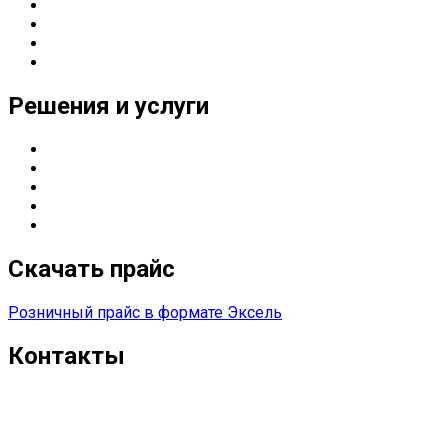
Направления деятельности
Партнерские статусы
Контакты
Реквизиты
Решения и услуги
Серверные решения
ИТ
-решения для оснащения предприятий
Управление печатью
Импортозамещение
Сетевые решения
Скачать прайс
Розничный прайс в формате Эксель
Контакты
г. Екатеринбург
Тел. 8 (343) 278-70-45