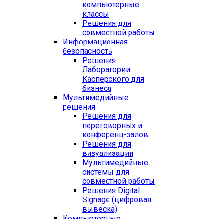
компьютерные
классы
Решения для
совместной работы
Информационная
безопасность
Решения
Лаборатории
Касперского для
бизнеса
Мультимедийные
решения
Решения для
переговорных и
конференц-залов
Решения для
визуализации
Мультимедийные
системы для
совместной работы
Решения Digital
Signage (цифровая
вывеска)
Компьютерные