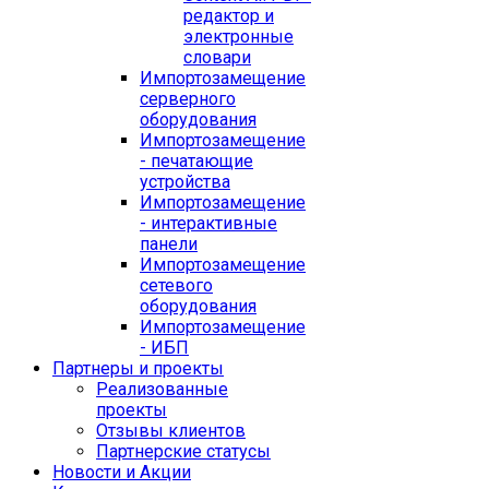
редактор и
электронные
словари
Импортозамещение
серверного
оборудования
Импортозамещение
- печатающие
устройства
Импортозамещение
- интерактивные
панели
Импортозамещение
сетевого
оборудования
Импортозамещение
- ИБП
Партнеры и проекты
Реализованные
проекты
Отзывы клиентов
Партнерские статусы
Новости и Акции