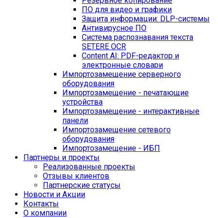
Резервное копирование
ПО для видео и графики
Защита информации: DLP-системы
Антивирусное ПО
Система распознавания текста
SETERE OCR
Content AI: PDF-редактор и
электронные словари
Импортозамещение серверного
оборудования
Импортозамещение - печатающие
устройства
Импортозамещение - интерактивные
панели
Импортозамещение сетевого
оборудования
Импортозамещение - ИБП
Партнеры и проекты
Реализованные проекты
Отзывы клиентов
Партнерские статусы
Новости и Акции
Контакты
O компании