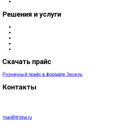
Реквизиты
Решения и услуги
Серверные решения
ИТ
-решения для оснащения предприятий
Управление печатью
Импортозамещение
Сетевые решения
Скачать прайс
Розничный прайс в формате Эксель
Контакты
г. Екатеринбург
Тел. 8 (343) 278-70-45
mail@triline.ru