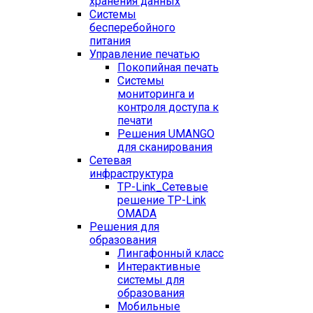
хранения данных
Системы
бесперебойного
питания
Управление печатью
Покопийная печать
Системы
мониторинга и
контроля доступа к
печати
Решения UMANGO
для сканирования
Сетевая
инфраструктура
TP-Link_
Сетевые
решение TP-Link
OMADA
Решения для
образования
Лингафонный класс
Интерактивные
системы для
образования
Мобильные