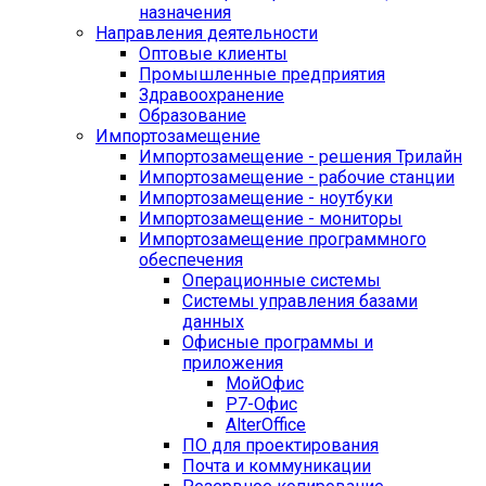
назначения
Направления деятельности
Оптовые клиенты
Промышленные предприятия
Здравоохранение
Образование
Импортозамещение
Импортозамещение - решения Трилайн
Импортозамещение - рабочие станции
Импортозамещение - ноутбуки
Импортозамещение - мониторы
Импортозамещение программного
обеспечения
Операционные системы
Системы управления базами
данных
Офисные программы и
приложения
МойОфис
Р7-Офис
AlterOffice
ПО для проектирования
Почта и коммуникации