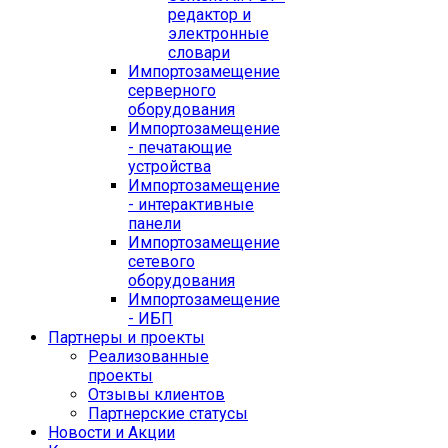
редактор и
электронные
словари
Импортозамещение
серверного
оборудования
Импортозамещение
- печатающие
устройства
Импортозамещение
- интерактивные
панели
Импортозамещение
сетевого
оборудования
Импортозамещение
- ИБП
Партнеры и проекты
Реализованные
проекты
Отзывы клиентов
Партнерские статусы
Новости и Акции