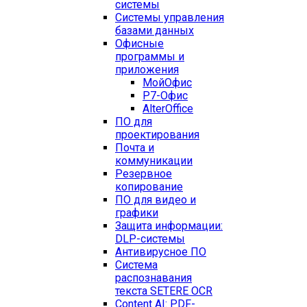
системы
Системы управления
базами данных
Офисные
программы и
приложения
МойОфис
Р7-Офис
AlterOffice
ПО для
проектирования
Почта и
коммуникации
Резервное
копирование
ПО для видео и
графики
Защита информации:
DLP-системы
Антивирусное ПО
Система
распознавания
текста SETERE OCR
Content AI: PDF-