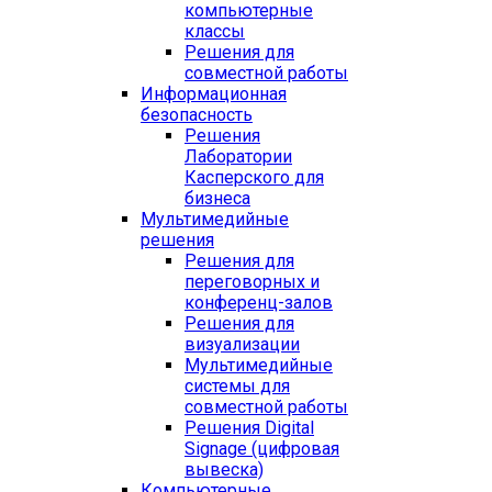
компьютерные
классы
Решения для
совместной работы
Информационная
безопасность
Решения
Лаборатории
Касперского для
бизнеса
Мультимедийные
решения
Решения для
переговорных и
конференц-залов
Решения для
визуализации
Мультимедийные
системы для
совместной работы
Решения Digital
Signage (цифровая
вывеска)
Компьютерные