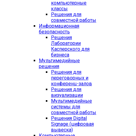
компьютерные
классы
Решения для
совместной работы
Информационная
безопасность
Решения
Лаборатории
Касперского для
бизнеса
Мультимедийные
решения
Решения для
переговорных и
конференц-залов
Решения для
визуализации
Мультимедийные
системы для
совместной работы
Решения Digital
Signage (цифровая
вывеска)
Компьютерные