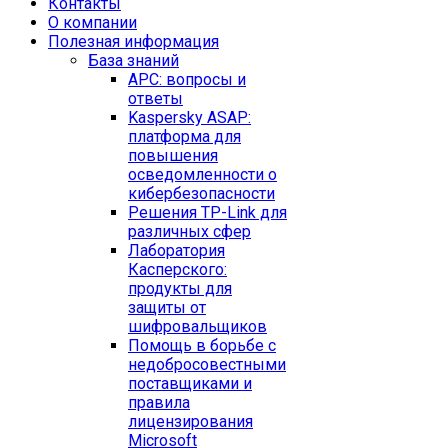
Контакты
O компании
Полезная информация
База знаний
APC: вопросы и
ответы
Kaspersky ASAP:
платформа для
повышения
осведомленности о
кибербезопасности
Решения TP-Link для
различных сфер
Лаборатория
Касперского:
продукты для
защиты от
шифровальщиков
Помощь в борьбе с
недобросовестными
поставщиками и
правила
лицензирования
Microsoft