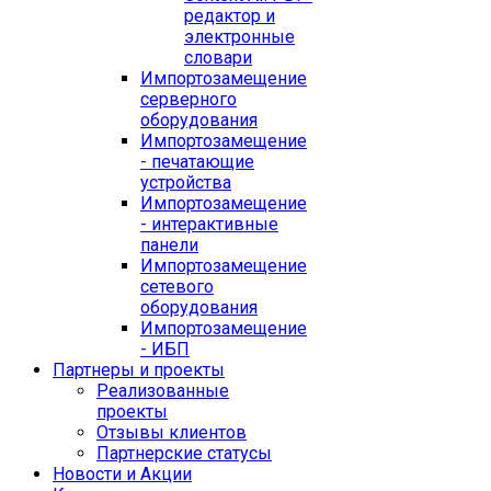
редактор и
электронные
словари
Импортозамещение
серверного
оборудования
Импортозамещение
- печатающие
устройства
Импортозамещение
- интерактивные
панели
Импортозамещение
сетевого
оборудования
Импортозамещение
- ИБП
Партнеры и проекты
Реализованные
проекты
Отзывы клиентов
Партнерские статусы
Новости и Акции