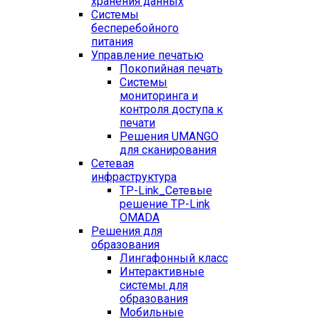
хранения данных
Системы
бесперебойного
питания
Управление печатью
Покопийная печать
Системы
мониторинга и
контроля доступа к
печати
Решения UMANGO
для сканирования
Сетевая
инфраструктура
TP-Link_
Сетевые
решение TP-Link
OMADA
Решения для
образования
Лингафонный класс
Интерактивные
системы для
образования
Мобильные