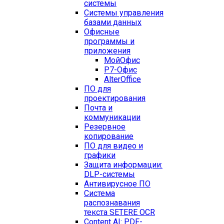
системы
Системы управления
базами данных
Офисные
программы и
приложения
МойОфис
Р7-Офис
AlterOffice
ПО для
проектирования
Почта и
коммуникации
Резервное
копирование
ПО для видео и
графики
Защита информации:
DLP-системы
Антивирусное ПО
Система
распознавания
текста SETERE OCR
Content AI: PDF-