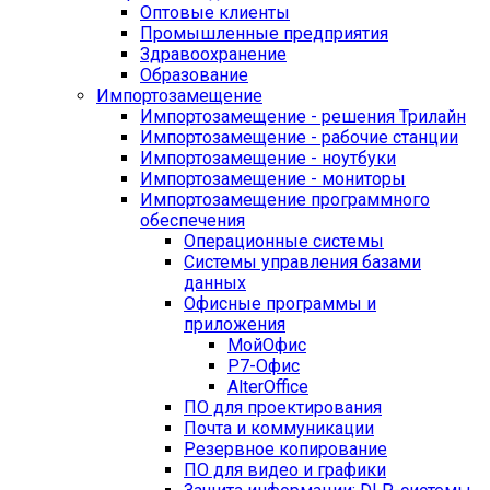
Оптовые клиенты
Промышленные предприятия
Здравоохранение
Образование
Импортозамещение
Импортозамещение - решения Трилайн
Импортозамещение - рабочие станции
Импортозамещение - ноутбуки
Импортозамещение - мониторы
Импортозамещение программного
обеспечения
Операционные системы
Системы управления базами
данных
Офисные программы и
приложения
МойОфис
Р7-Офис
AlterOffice
ПО для проектирования
Почта и коммуникации
Резервное копирование
ПО для видео и графики