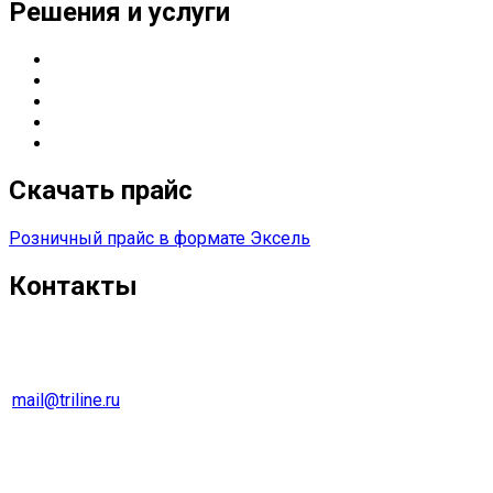
Решения и услуги
Серверные решения
ИТ
-решения для оснащения предприятий
Управление печатью
Импортозамещение
Сетевые решения
Скачать прайс
Розничный прайс в формате Эксель
Контакты
г. Екатеринбург
Тел. 8 (343) 278-70-45
mail@triline.ru
Оптовый отдел