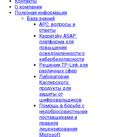
Контакты
O компании
Полезная информация
База знаний
APC: вопросы и
ответы
Kaspersky ASAP:
платформа для
повышения
осведомленности о
кибербезопасности
Решения TP-Link для
различных сфер
Лаборатория
Касперского:
продукты для
защиты от
шифровальщиков
Помощь в борьбе с
недобросовестными
поставщиками и
правила
лицензирования
Microsoft