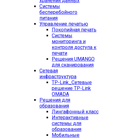
хранения данных
Системы
бесперебойного
питания
Управление печатью
Покопийная печать
Системы
мониторинга и
контроля доступа к
печати
Решения UMANGO
для сканирования
Сетевая
инфраструктура
TP-Link_
Сетевые
решение TP-Link
OMADA
Решения для
образования
Лингафонный класс
Интерактивные
системы для
образования
Мобильные