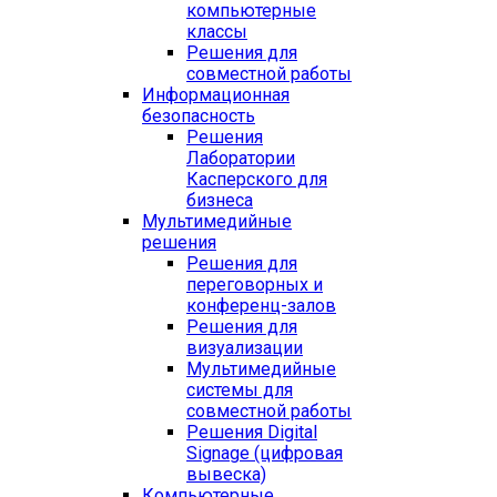
компьютерные
классы
Решения для
совместной работы
Информационная
безопасность
Решения
Лаборатории
Касперского для
бизнеса
Мультимедийные
решения
Решения для
переговорных и
конференц-залов
Решения для
визуализации
Мультимедийные
системы для
совместной работы
Решения Digital
Signage (цифровая
вывеска)
Компьютерные