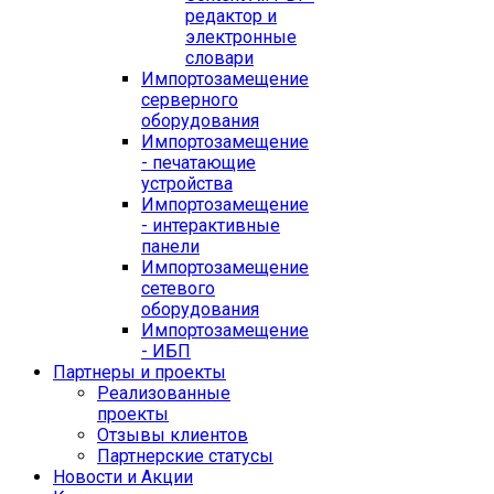
редактор и
электронные
словари
Импортозамещение
серверного
оборудования
Импортозамещение
- печатающие
устройства
Импортозамещение
- интерактивные
панели
Импортозамещение
сетевого
оборудования
Импортозамещение
- ИБП
Партнеры и проекты
Реализованные
проекты
Отзывы клиентов
Партнерские статусы
Новости и Акции