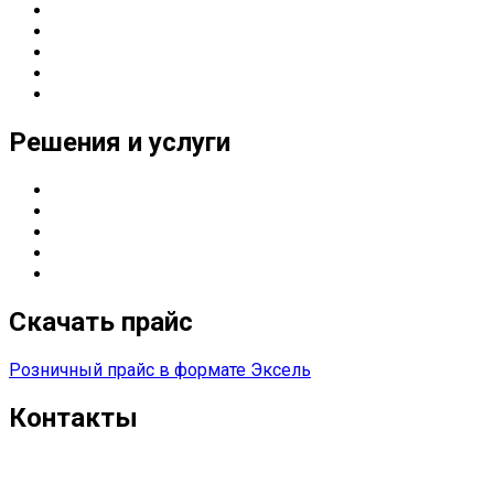
О компании
Направления деятельности
Партнерские статусы
Контакты
Реквизиты
Решения и услуги
Серверные решения
ИТ
-решения для оснащения предприятий
Управление печатью
Импортозамещение
Сетевые решения
Скачать прайс
Розничный прайс в формате Эксель
Контакты
г. Екатеринбург
Тел. 8 (343) 278-70-45