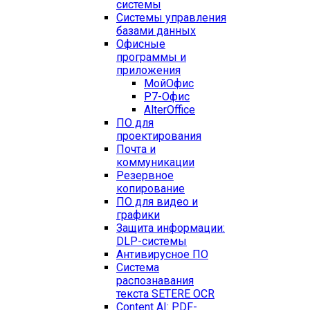
системы
Системы управления
базами данных
Офисные
программы и
приложения
МойОфис
Р7-Офис
AlterOffice
ПО для
проектирования
Почта и
коммуникации
Резервное
копирование
ПО для видео и
графики
Защита информации:
DLP-системы
Антивирусное ПО
Система
распознавания
текста SETERE OCR
Content AI: PDF-