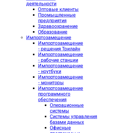
деятельности
Оптовые клиенты
Промышленные
предприятия
Здравоохранение
Образование
Импортозамещение
Импортозамещение
- решения Трилайн
Импортозамещение
- рабочие станции
Импортозамещение
- ноутбуки
Импортозамещение
- мониторы
Импортозамещение
программного
обеспечения
Операционные
системы
Системы управления
базами данных
Офисные