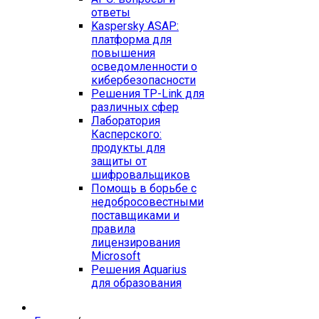
ответы
Kaspersky ASAP:
платформа для
повышения
осведомленности о
кибербезопасности
Решения TP-Link для
различных сфер
Лаборатория
Касперского:
продукты для
защиты от
шифровальщиков
Помощь в борьбе с
недобросовестными
поставщиками и
правила
лицензирования
Microsoft
Решения Aquarius
для образования