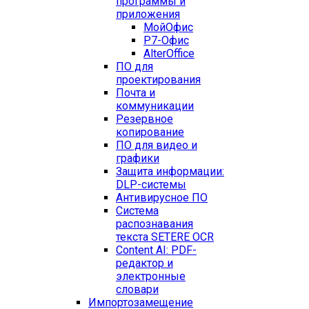
программы и
приложения
МойОфис
Р7-Офис
AlterOffice
ПО для
проектирования
Почта и
коммуникации
Резервное
копирование
ПО для видео и
графики
Защита информации:
DLP-системы
Антивирусное ПО
Система
распознавания
текста SETERE OCR
Content AI: PDF-
редактор и
электронные
словари
Импортозамещение