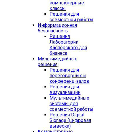
компьютерные
классы
Решения для
совместной работы
Информационная
безопасность
Решения
Лаборатории
Касперского для
бизнеса
Мультимедийные
решения
Решения для
переговорных и
конференц-залов
Решения для
визуализации
Мультимедийные
системы для
совместной работы
Решения Digital
Signage (цифровая
вывеска)
Компьютерные