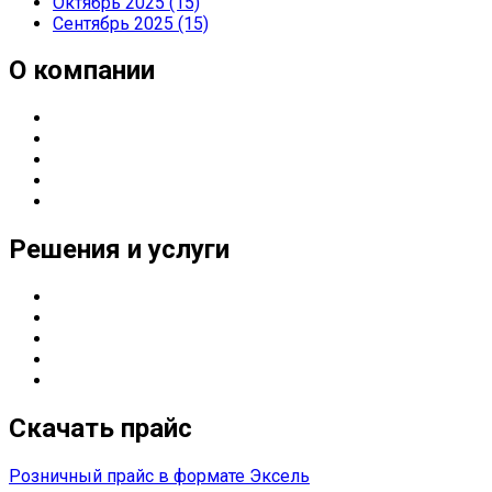
Октябрь 2025 (15)
Сентябрь 2025 (15)
О компании
О компании
Направления деятельности
Партнерские статусы
Контакты
Реквизиты
Решения и услуги
Серверные решения
ИТ
-решения для оснащения предприятий
Управление печатью
Импортозамещение
Сетевые решения
Скачать прайс
Розничный прайс в формате Эксель