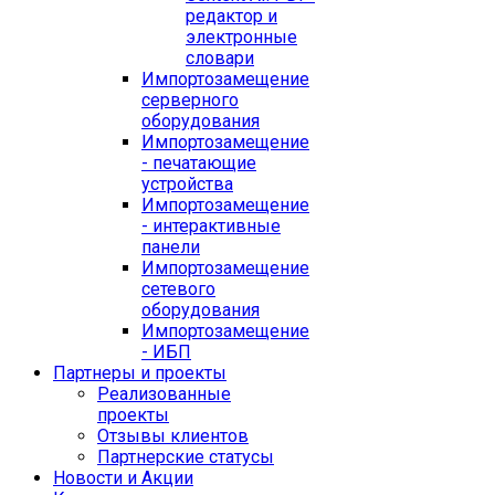
редактор и
электронные
словари
Импортозамещение
серверного
оборудования
Импортозамещение
- печатающие
устройства
Импортозамещение
- интерактивные
панели
Импортозамещение
сетевого
оборудования
Импортозамещение
- ИБП
Партнеры и проекты
Реализованные
проекты
Отзывы клиентов
Партнерские статусы
Новости и Акции