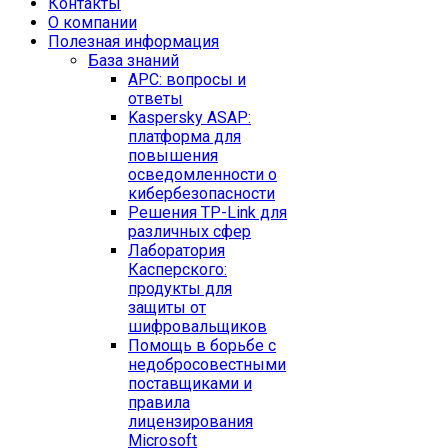
Контакты
O компании
Полезная информация
База знаний
APC: вопросы и
ответы
Kaspersky ASAP:
платформа для
повышения
осведомленности о
кибербезопасности
Решения TP-Link для
различных сфер
Лаборатория
Касперского:
продукты для
защиты от
шифровальщиков
Помощь в борьбе с
недобросовестными
поставщиками и
правила
лицензирования
Microsoft