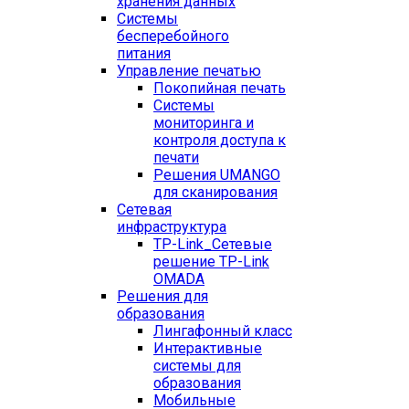
хранения данных
Системы
бесперебойного
питания
Управление печатью
Покопийная печать
Системы
мониторинга и
контроля доступа к
печати
Решения UMANGO
для сканирования
Сетевая
инфраструктура
TP-Link_
Сетевые
решение TP-Link
OMADA
Решения для
образования
Лингафонный класс
Интерактивные
системы для
образования
Мобильные