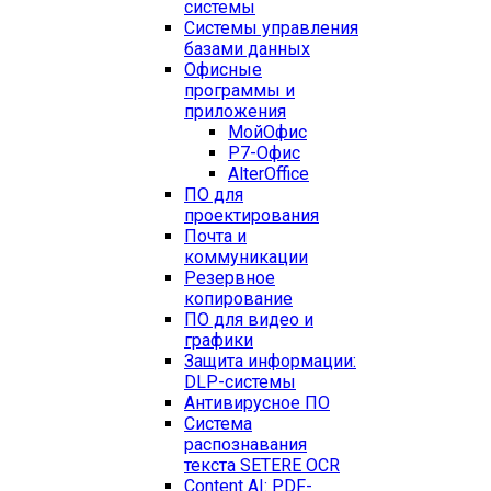
системы
Системы управления
базами данных
Офисные
программы и
приложения
МойОфис
Р7-Офис
AlterOffice
ПО для
проектирования
Почта и
коммуникации
Резервное
копирование
ПО для видео и
графики
Защита информации:
DLP-системы
Антивирусное ПО
Система
распознавания
текста SETERE OCR
Content AI: PDF-