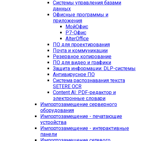
Системы управления базами
данных
Офисные программы и
приложения
МойОфис
Р7-Офис
AlterOffice
ПО для проектирования
Почта и коммуникации
Резервное копирование
ПО для видео и графики
Защита информации: DLP-системы
Антивирусное ПО
Система распознавания текста
SETERE OCR
Content AI: PDF-редактор и
электронные словари
Импортозамещение серверного
оборудования
Импортозамещение - печатающие
устройства
Импортозамещение - интерактивные
панели
Импортозамещение сетевого